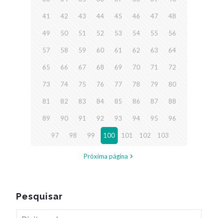
41
42
43
44
45
46
47
48
49
50
51
52
53
54
55
56
57
58
59
60
61
62
63
64
65
66
67
68
69
70
71
72
73
74
75
76
77
78
79
80
81
82
83
84
85
86
87
88
89
90
91
92
93
94
95
96
97
98
99
100
101
102
103
Próxima página
Pesquisar