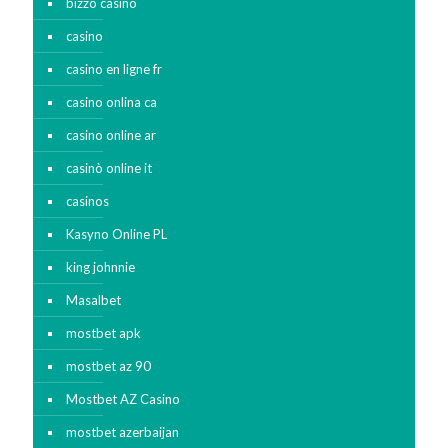
bizzo casino
casino
casino en ligne fr
casino onlina ca
casino online ar
casinò online it
casinos
Kasyno Online PL
king johnnie
Masalbet
mostbet apk
mostbet az 90
Mostbet AZ Casino
mostbet azerbaijan