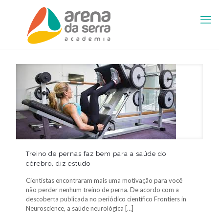
Treino de pernas faz bem para a saúde do
cérebro, diz estudo
Cientistas encontraram mais uma motivação para você
não perder nenhum treino de perna. De acordo com a
descoberta publicada no periódico científico Frontiers in
Neuroscience, a saúde neurológica
[…]