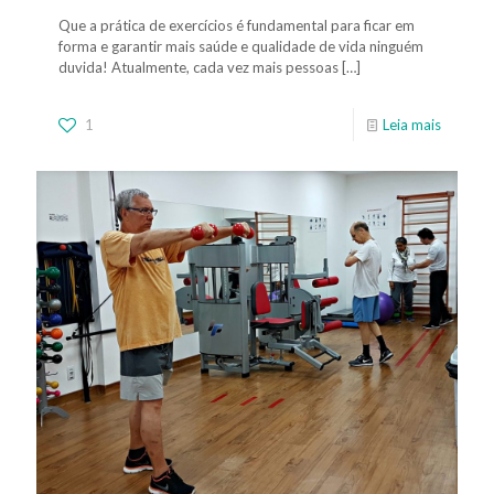
Que a prática de exercícios é fundamental para ficar em
forma e garantir mais saúde e qualidade de vida ninguém
duvida! Atualmente, cada vez mais pessoas
[…]
1
Leia mais