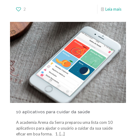
2
Leia mais
10 aplicativos para cuidar da saúde
A academia Arena da Serra preparou uma lista com 10
aplicativos para ajudar o usuário a cuidar da sua saúde
eficar em boa forma. 1.
[…]