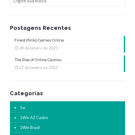
Postagens Recentes
Finest Plinko Games Online
28 de janeiro de 2025
The Rise of Online Casinos
27 de janeiro de 2025
Categorias
1w
1Win AZ Casino
1Win Brasil