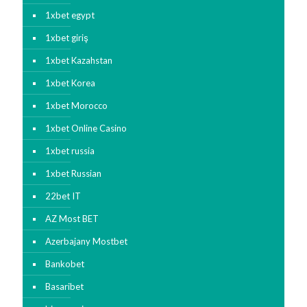
1xbet egypt
1xbet giriş
1xbet Kazahstan
1xbet Korea
1xbet Morocco
1xbet Online Casino
1xbet russia
1xbet Russian
22bet IT
AZ Most BET
Azerbajany Mostbet
Bankobet
Basaribet