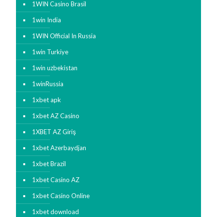
1WIN Casino Brasil
1win India
1WIN Official In Russia
1win Turkiye
1win uzbekistan
1winRussia
1xbet apk
1xbet AZ Casino
1XBET AZ Giriş
1xbet Azerbaydjan
1xbet Brazil
1xbet Casino AZ
1xbet Casino Online
1xbet download