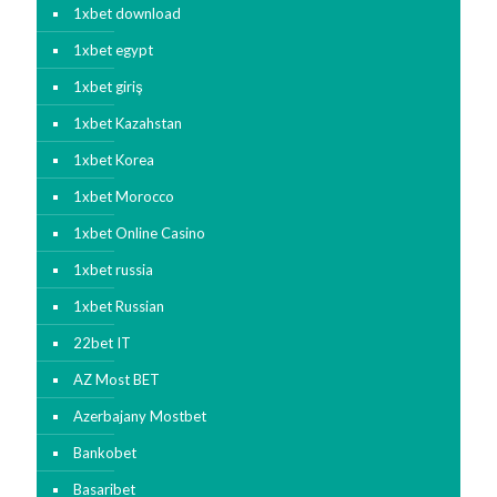
1xbet download
1xbet egypt
1xbet giriş
1xbet Kazahstan
1xbet Korea
1xbet Morocco
1xbet Online Casino
1xbet russia
1xbet Russian
22bet IT
AZ Most BET
Azerbajany Mostbet
Bankobet
Basaribet