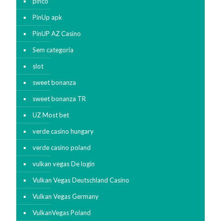
pinco
PinUp apk
PinUP AZ Casino
Sem categoria
slot
sweet bonanza
sweet bonanza TR
UZ Most bet
verde casino hungary
verde casino poland
vulkan vegas De login
Vulkan Vegas Deutschland Casino
Vulkan Vegas Germany
VulkanVegas Poland