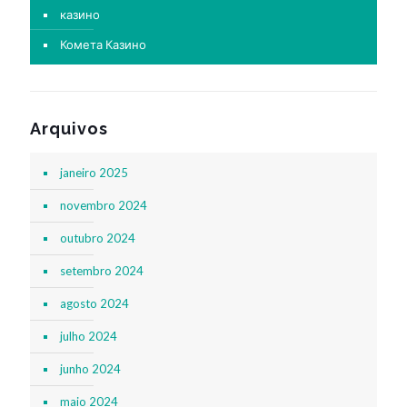
казино
Комета Казино
Arquivos
janeiro 2025
novembro 2024
outubro 2024
setembro 2024
agosto 2024
julho 2024
junho 2024
maio 2024