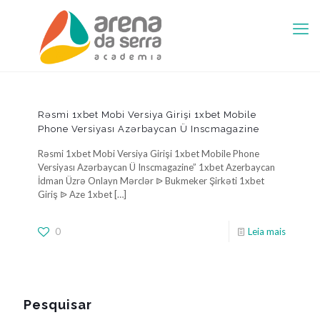
Rəsmi 1xbet Mobi Versiya Girişi 1xbet Mobile
Phone Versiyası Azərbaycan Ü Inscmagazine
Rəsmi 1xbet Mobi Versiya Girişi 1xbet Mobile Phone
Versiyası Azərbaycan Ü Inscmagazine” 1xbet Azerbaycan
İdman Üzrə Onlayn Mərclər ᐉ Bukmeker Şirkəti 1xbet
Giriş ᐉ Aze 1xbet
[…]
0
Leia mais
Pesquisar