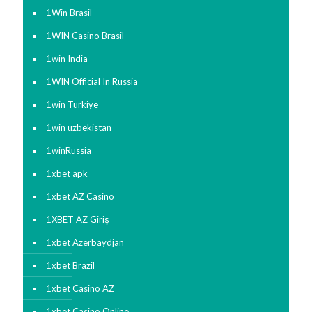
1Win Brasil
1WIN Casino Brasil
1win India
1WIN Official In Russia
1win Turkiye
1win uzbekistan
1winRussia
1xbet apk
1xbet AZ Casino
1XBET AZ Giriş
1xbet Azerbaydjan
1xbet Brazil
1xbet Casino AZ
1xbet Casino Online