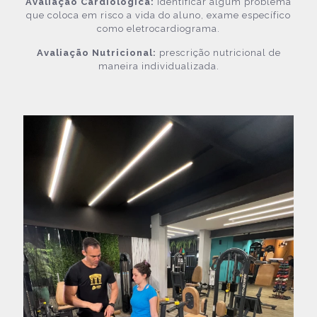
Avaliação Cardiológica:
identificar algum problema
que coloca em risco a vida do aluno, exame específico
como eletrocardiograma.
Avaliação Nutricional:
prescrição nutricional de
maneira individualizada.