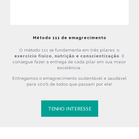
Método 111 de emagrecimento
O método 111 se fundamenta em três pilares: o
exercício físico, nutrição e conscientização
. E
consegue fazer a entrega de cada pilar em sua maior
excelência.
Entregamos o emagrecimento sustentável e saudável
para 100% de todos que passam por ele!
TENHO INTERESSE