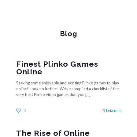
Blog
Finest Plinko Games
Online
Seeking some enjoyable and exciting Plinko games to play
online? Look no further! We’ve compiled a checklist of the
very best Plinko video games that you
[…]
0
Leia mais
The Rise of Online