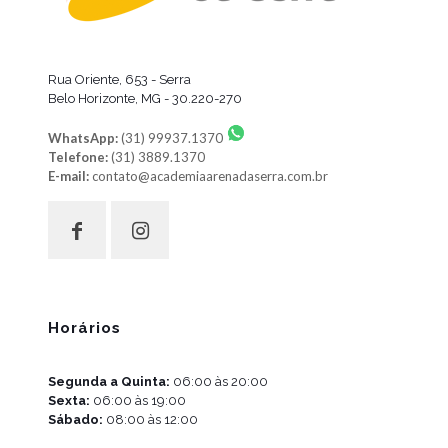
Rua Oriente, 653 - Serra
Belo Horizonte, MG - 30.220-270
WhatsApp:
(31) 99937.1370
Telefone:
(31) 3889.1370
E-mail:
contato@academiaarenadaserra.com.br
Horários
Segunda a Quinta:
06:00 às 20:00
Sexta:
06:00 às 19:00
Sábado:
08:00 às 12:00