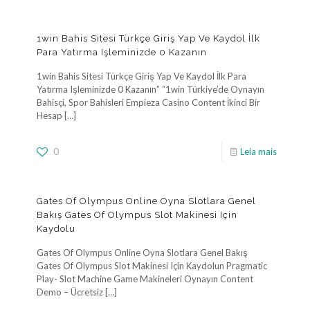
1win Bahis Sitesi Türkçe Giriş Yap Ve Kaydol İlk
Para Yatırma Işleminizde 0 Kazanın
1win Bahis Sitesi Türkçe Giriş Yap Ve Kaydol İlk Para
Yatırma Işleminizde 0 Kazanın” “1win Türkiye’de Oynayın
Bahisçi, Spor Bahisleri Empieza Casino Content İkinci Bir
Hesap
[…]
0
Leia mais
Gates Of Olympus Online Oyna Slotlara Genel
Bakış Gates Of Olympus Slot Makinesi Için
Kaydolu
Gates Of Olympus Online Oyna Slotlara Genel Bakış
Gates Of Olympus Slot Makinesi Için Kaydolun Pragmatic
Play- Slot Machine Game Makineleri Oynayın Content
Demo – Ücretsiz
[…]