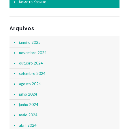
Комета Казино
Arquivos
janeiro 2025
novembro 2024
outubro 2024
setembro 2024
agosto 2024
julho 2024
junho 2024
maio 2024
abril 2024