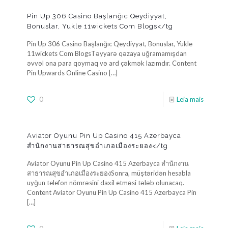
Pin Up 306 Casino Başlanğıc Qeydiyyat,
Bonuslar, Yukle 11wickets Com Blogs</tg
Pin Up 306 Casino Başlanğıc Qeydiyyat, Bonuslar, Yukle
11wickets Com BlogsTəyyarə qəzaya uğramamışdan
əvvəl ona para qoymaq və ard çəkmək lazımdır. Content
Pin Upwards Online Casino
[…]
0
Leia mais
Aviator Oyunu Pin Up Casino 415 Azerbayca
สำนักงานสาธารณสุขอำเภอเมืองระยอง</tg
Aviator Oyunu Pin Up Casino 415 Azerbayca สำนักงาน
สาธารณสุขอำเภอเมืองระยองSonra, müştəridən hesabla
uyğun telefon nömrəsini daxil etməsi tələb olunacaq.
Content Aviator Oyunu Pin Up Casino 415 Azerbayca Pin
[…]