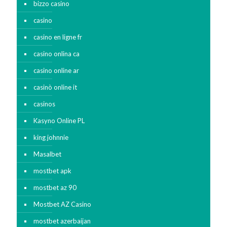
bizzo casino
casino
casino en ligne fr
casino onlina ca
casino online ar
casinò online it
casinos
Kasyno Online PL
king johnnie
Masalbet
mostbet apk
mostbet az 90
Mostbet AZ Casino
mostbet azerbaijan