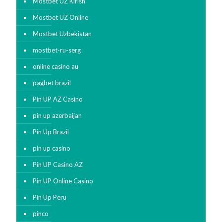
Mostbet UZ Kirish
Mostbet UZ Online
Mostbet Uzbekistan
mostbet-ru-serg
online casino au
pagbet brazil
Pin UP AZ Casino
pin up azerbaijan
Pin Up Brazil
pin up casino
Pin UP Casino AZ
Pin UP Online Casino
Pin Up Peru
pinco