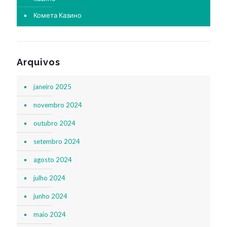
Комета Казино
Arquivos
janeiro 2025
novembro 2024
outubro 2024
setembro 2024
agosto 2024
julho 2024
junho 2024
maio 2024