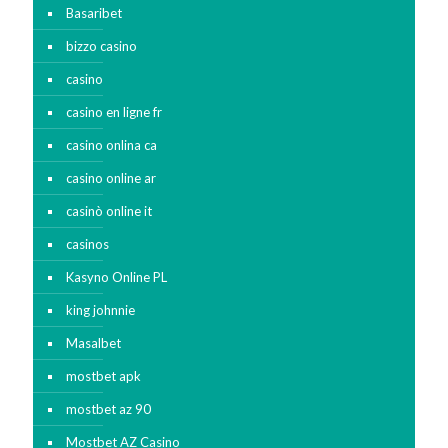
Basaribet
bizzo casino
casino
casino en ligne fr
casino onlina ca
casino online ar
casinò online it
casinos
Kasyno Online PL
king johnnie
Masalbet
mostbet apk
mostbet az 90
Mostbet AZ Casino