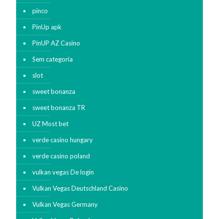
pinco
PinUp apk
PinUP AZ Casino
Sem categoria
slot
sweet bonanza
sweet bonanza TR
UZ Most bet
verde casino hungary
verde casino poland
vulkan vegas De login
Vulkan Vegas Deutschland Casino
Vulkan Vegas Germany