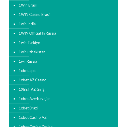
1Win Brasil
1WIN Casino Brasil
1win India
1WIN Official In Russia
1win Turkiye
1win uzbekistan
1winRussia
1xbet apk
1xbet AZ Casino
1XBET AZ Giriş
1xbet Azerbaydjan
1xbet Brazil
1xbet Casino AZ
1xbet Casino Online