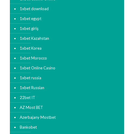
1xbet download
1xbet egypt
1xbet giriş
1xbet Kazahstan
1xbet Korea
1xbet Morocco
1xbet Online Casino
1xbet russia
1xbet Russian
22bet IT
AZ Most BET
Azerbajany Mostbet
Bankobet