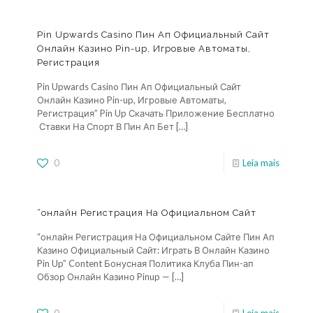
Pin Upwards Casino Пин Ап Официальный Сайт
Онлайн Казино Pin-up, Игровые Автоматы,
Регистрация
Pin Upwards Casino Пин Ап Официальный Сайт
Онлайн Казино Pin-up, Игровые Автоматы,
Регистрация” Pin Up Скачать Приложение Бесплатно
️ Ставки На Спорт В Пин Ап Бет
[…]
0
Leia mais
“онлайн Регистрация На Официальном Сайт
“онлайн Регистрация На Официальном Сайте Пин Ап
Казино Официальный Сайт: Играть В Онлайн Казино
Pin Up” Content Бонусная Политика Клуба Пин-ап
Обзор Онлайн Казино Pinup —
[…]