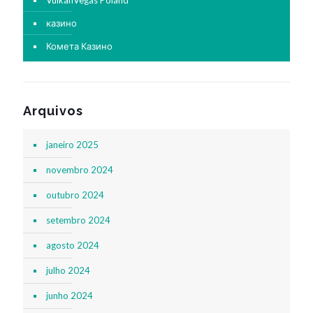
VulkanVegas Poland
казино
Комета Казино
Arquivos
janeiro 2025
novembro 2024
outubro 2024
setembro 2024
agosto 2024
julho 2024
junho 2024