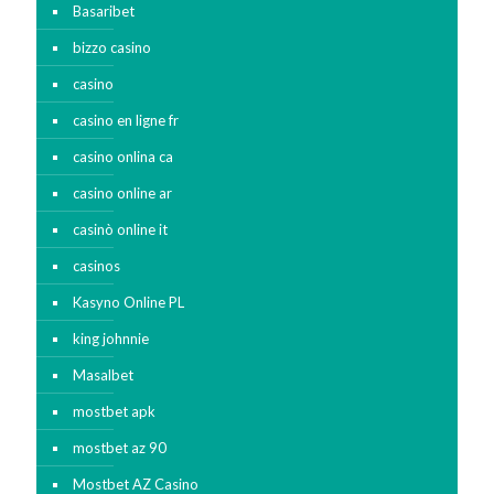
Basaribet
bizzo casino
casino
casino en ligne fr
casino onlina ca
casino online ar
casinò online it
casinos
Kasyno Online PL
king johnnie
Masalbet
mostbet apk
mostbet az 90
Mostbet AZ Casino