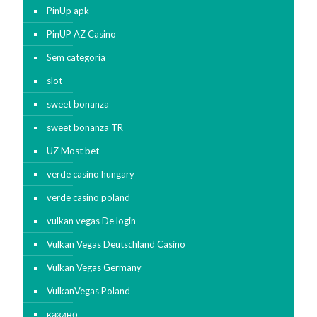
PinUp apk
PinUP AZ Casino
Sem categoria
slot
sweet bonanza
sweet bonanza TR
UZ Most bet
verde casino hungary
verde casino poland
vulkan vegas De login
Vulkan Vegas Deutschland Casino
Vulkan Vegas Germany
VulkanVegas Poland
казино