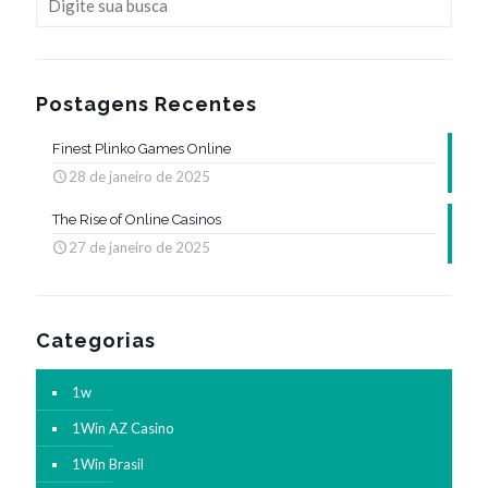
Postagens Recentes
Finest Plinko Games Online
28 de janeiro de 2025
The Rise of Online Casinos
27 de janeiro de 2025
Categorias
1w
1Win AZ Casino
1Win Brasil