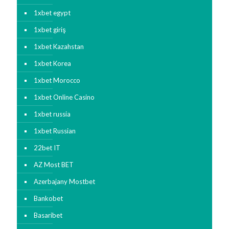
1xbet egypt
1xbet giriş
1xbet Kazahstan
1xbet Korea
1xbet Morocco
1xbet Online Casino
1xbet russia
1xbet Russian
22bet IT
AZ Most BET
Azerbajany Mostbet
Bankobet
Basaribet