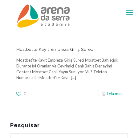
Mostbet’te Kayıt Empieza Giriş Sürec
Mostbet’te Kayıt Empieza Giriş Süreci Mostbet Bahisçisi:
Durante İyi Oranlar Ve Çevrimiçi Canlı Bahis Deneyimi
Content Mostbet Canlı Yayın Sunuyor Mu? Telefon
Numarası Ile Mostbet’te Kayıt
[…]
0
Leia mais
Pesquisar