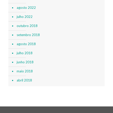
agosto 2022
julho 2022
outubro 2018
setembro 2018
agosto 2018
julho 2018
junho 2018
maio 2018
abril 2018