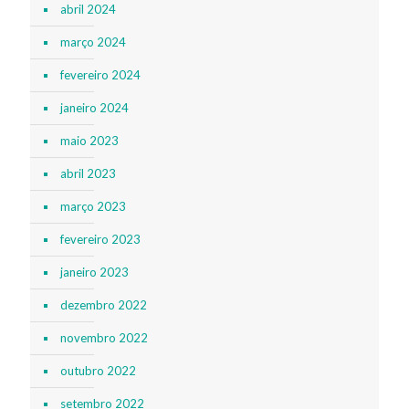
abril 2024
março 2024
fevereiro 2024
janeiro 2024
maio 2023
abril 2023
março 2023
fevereiro 2023
janeiro 2023
dezembro 2022
novembro 2022
outubro 2022
setembro 2022