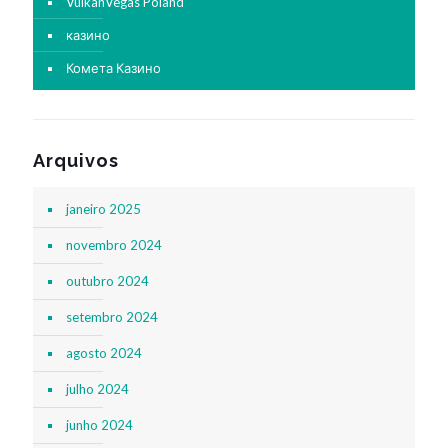
VulkanVegas Poland
казино
Комета Казино
Arquivos
janeiro 2025
novembro 2024
outubro 2024
setembro 2024
agosto 2024
julho 2024
junho 2024