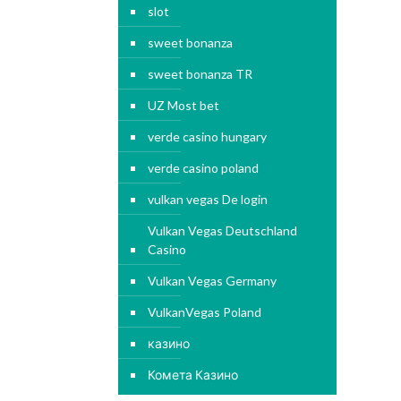
slot
sweet bonanza
sweet bonanza TR
UZ Most bet
verde casino hungary
verde casino poland
vulkan vegas De login
Vulkan Vegas Deutschland
Casino
Vulkan Vegas Germany
VulkanVegas Poland
казино
Комета Казино