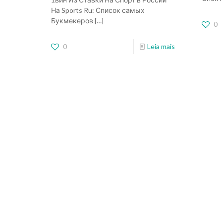
На Sports Ru: Список самых
Букмекеров
[…]
0
0
Leia mais