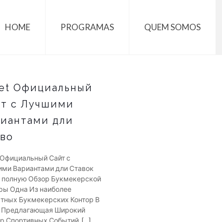
HOME
PROGRAMAS
QUEM SOMOS
et Официальный
т с Лучшими
иантами дли
во
 Официальный Сайт с
ми Вариантами дли Ставок
: полную Обзор Букмекерской
ры Одна Из наиболее
тных Букмекерских Контор В
 Предлагающая Широкий
р Спортивных Событий,
[…]