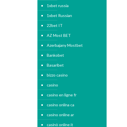
1xbet russia
1xbet Russian
22bet IT
AZ Most BET
Azerbajany Mostbet
Bankobet
Basaribet
bizzo casino
casino
casino en ligne fr
casino onlina ca
casino online ar
casinò online it