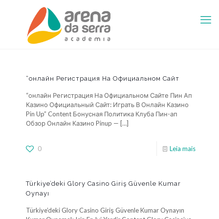
“онлайн Регистрация На Официальном Сайт
“онлайн Регистрация На Официальном Сайте Пин Ап
Казино Официальный Сайт: Играть В Онлайн Казино
Pin Up” Content Бонусная Политика Клуба Пин-ап
Обзор Онлайн Казино Pinup —
[…]
0
Leia mais
Türkiye’deki Glory Casino Giriş Güvenle Kumar
Oynayı
Türkiye’deki Glory Casino Giriş Güvenle Kumar Oynayın