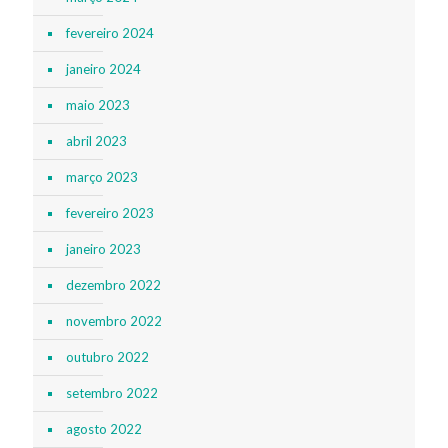
fevereiro 2024
janeiro 2024
maio 2023
abril 2023
março 2023
fevereiro 2023
janeiro 2023
dezembro 2022
novembro 2022
outubro 2022
setembro 2022
agosto 2022