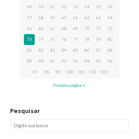
49
50
51
52
53
54
55
56
57
58
59
60
61
62
63
64
65
66
67
68
69
70
71
72
73
74
75
76
77
78
79
80
81
82
83
84
85
86
87
88
89
90
91
92
93
94
95
96
97
98
99
100
101
102
103
Próxima página
Pesquisar