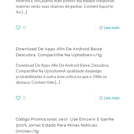
Android E IosQuanto mais pontos tua equipe conquistar,
maiores serão suas chances de ganhar. Content Suporte
Ao
[…]
0
Leia mais
Download De Apps Afin De Android Baixe,
Descubra, Compartilhe Na Uptodown</tg
Download De Apps Afin De Android Baixe, Descubra,
Compartilhe Na UptodownA qualidade dasjenige
probabilidades é outra área crítica na que o 1Win se
destaca. Content Vale
[…]
0
Leia mais
Código Promocional 1win: Use Em1win E Ganhe
500% Jornal Estado Para Minas Notícias
Online</tg