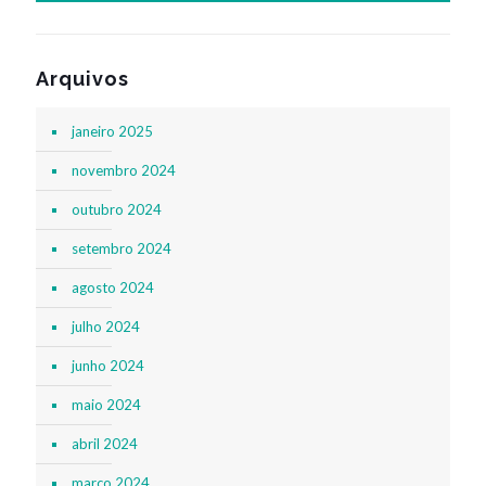
Arquivos
janeiro 2025
novembro 2024
outubro 2024
setembro 2024
agosto 2024
julho 2024
junho 2024
maio 2024
abril 2024
março 2024