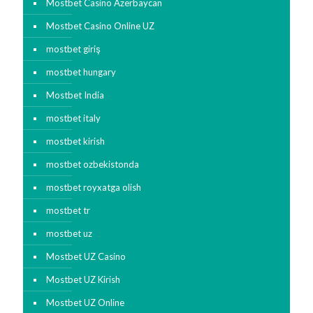
Mostbet Casino Azerbaycan
Mostbet Casino Online UZ
mostbet giriş
mostbet hungary
Mostbet India
mostbet italy
mostbet kirish
mostbet ozbekistonda
mostbet royxatga olish
mostbet tr
mostbet uz
Mostbet UZ Casino
Mostbet UZ Kirish
Mostbet UZ Online