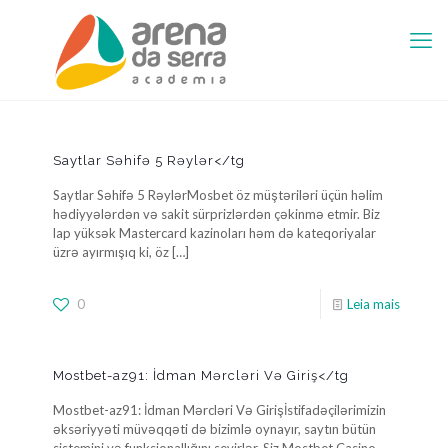
Saytlar Səhifə 5 Rəylər</tg
Saytlar Səhifə 5 RəylərMosbet öz müştəriləri üçün həlim
hədiyyələrdən və sakit sürprizlərdən çəkinmə etmir. Biz
lap yüksək Mastercard kazinoları həm də kateqoriyalar
üzrə ayırmışıq ki, öz
[…]
0
Leia mais
Mostbet-az91: İdman Mərcləri Və Giriş</tg
Mostbet-az91: İdman Mərcləri Və Girişİstifadəçilərimizin
əksəriyyəti müvəqqəti də bizimlə oynayır, saytın bütün