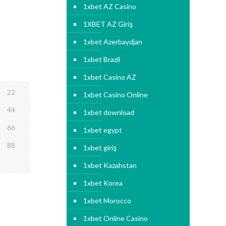
1xbet AZ Casino
1XBET AZ Giriş
1xbet Azerbaydjan
1xbet Brazil
1xbet Casino AZ
22
1xbet Casino Online
44
1xbet download
66
1xbet egypt
88
1xbet giriş
1xbet Kazahstan
1xbet Korea
1xbet Morocco
1xbet Online Casino