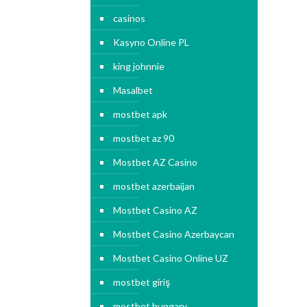
casinos
Kasyno Online PL
king johnnie
Masalbet
mostbet apk
mostbet az 90
Mostbet AZ Casino
mostbet azerbaijan
Mostbet Casino AZ
Mostbet Casino Azerbaycan
Mostbet Casino Online UZ
mostbet giriş
mostbet hungary