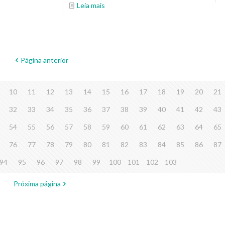
Leia mais
Página anterior
10
11
12
13
14
15
16
17
18
19
20
21
32
33
34
35
36
37
38
39
40
41
42
43
54
55
56
57
58
59
60
61
62
63
64
65
76
77
78
79
80
81
82
83
84
85
86
87
94
95
96
97
98
99
100
101
102
103
Próxima página