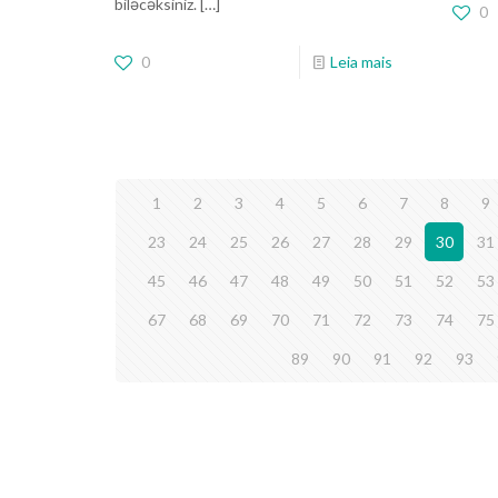
biləcəksiniz.
[…]
0
0
Leia mais
1
2
3
4
5
6
7
8
9
23
24
25
26
27
28
29
30
31
45
46
47
48
49
50
51
52
53
67
68
69
70
71
72
73
74
75
89
90
91
92
93