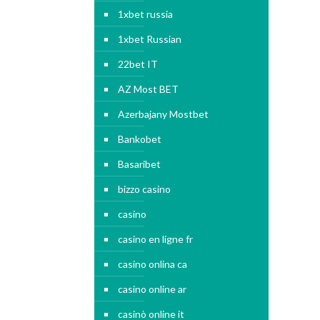
1xbet russia
1xbet Russian
22bet IT
AZ Most BET
Azerbajany Mostbet
Bankobet
Basaribet
bizzo casino
casino
casino en ligne fr
casino onlina ca
casino online ar
casinò online it