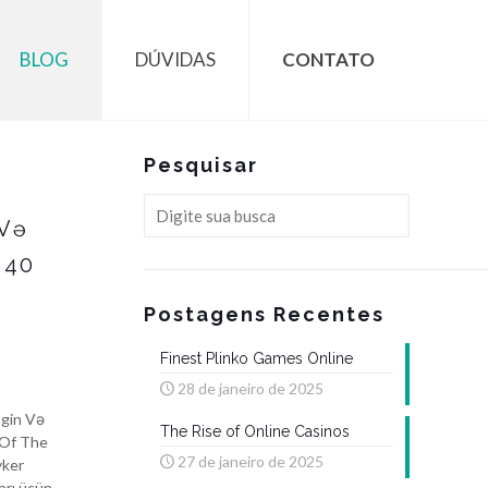
BLOG
DÚVIDAS
CONTATO
Pesquisar
 Və
 40
Postagens Recentes
Finest Plinko Games Online
28 de janeiro de 2025
ogin Və
The Rise of Online Casinos
 Of The
27 de janeiro de 2025
yker
arı üçün