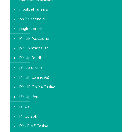
mostbet-ru-serg
online casino au
pagbet brazil
Pin UP AZ Casino
pin up azerbaijan
Pin Up Brazil
pin up casino
Pin UP Casino AZ
Pin UP Online Casino
Pin Up Peru
pinco
PinUp apk
PinUP AZ Casino