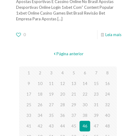
Apostas Esportivas E Cassino Online No Brasil Apostas
Desportivas Online Login 1xbet Com” Content Popular
1xbet Online Casino Games Bet Brasil Revisão Bet
Empresa Para Apostas
[…]
0
Leia mais
Página anterior
1
2
3
4
5
6
7
8
9
10
11
12
13
14
15
16
17
18
19
20
21
22
23
24
25
26
27
28
29
30
31
32
33
34
35
36
37
38
39
40
41
42
43
44
45
46
47
48