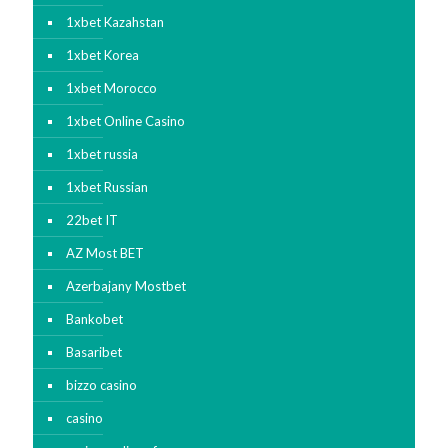
1xbet Kazahstan
1xbet Korea
1xbet Morocco
1xbet Online Casino
1xbet russia
1xbet Russian
22bet IT
AZ Most BET
Azerbajany Mostbet
Bankobet
Basaribet
bizzo casino
casino