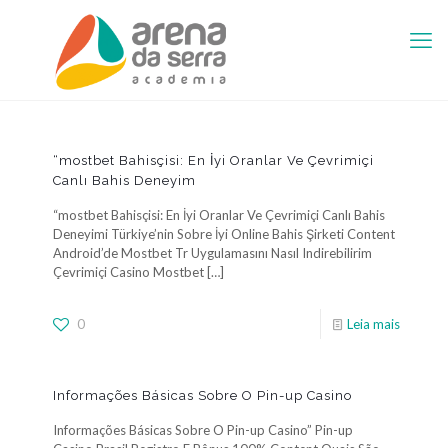
“mostbet Bahisçisi: En İyi Oranlar Ve Çevrimiçi
Canlı Bahis Deneyim
“mostbet Bahisçisi: En İyi Oranlar Ve Çevrimiçi Canlı Bahis
Deneyimi Türkiye’nin Sobre İyi Online Bahis Şirketi Content
Android’de Mostbet Tr Uygulamasını Nasıl Indirebilirim
Çevrimiçi Casino Mostbet
[…]
0
Leia mais
Informações Básicas Sobre O Pin-up Casino
Informações Básicas Sobre O Pin-up Casino” Pin-up