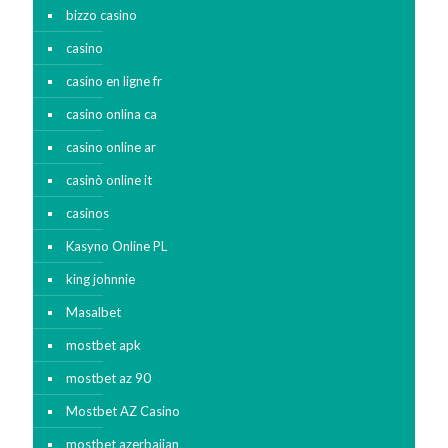
bizzo casino
casino
casino en ligne fr
casino onlina ca
casino online ar
casinò online it
casinos
Kasyno Online PL
king johnnie
Masalbet
mostbet apk
mostbet az 90
Mostbet AZ Casino
mostbet azerbaijan