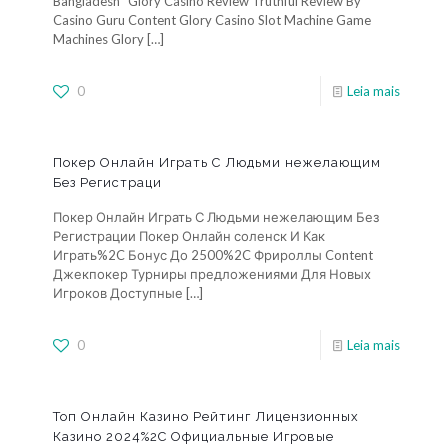
Bangladesh “Glory Casino Review Truthful Review By
Casino Guru Content Glory Casino Slot Machine Game
Machines Glory
[…]
0
Leia mais
Покер Онлайн Играть С Людьми нежелающим
Без Регистраци
Покер Онлайн Играть С Людьми нежелающим Без
Регистрации Покер Онлайн соленск И Как
Играть%2C Бонус До 2500%2C Фрироллы Content
Джекпокер Турниры предложениями Для Новых
Игроков Доступные
[…]
0
Leia mais
Топ Онлайн Казино Рейтинг Лицензионных
Казино 2024%2C Официальные Игровые