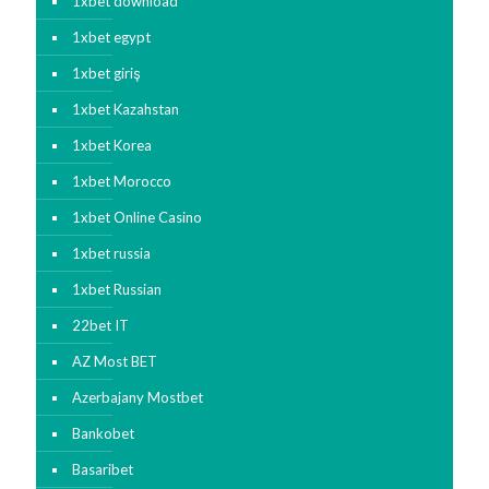
1xbet download
1xbet egypt
1xbet giriş
1xbet Kazahstan
1xbet Korea
1xbet Morocco
1xbet Online Casino
1xbet russia
1xbet Russian
22bet IT
AZ Most BET
Azerbajany Mostbet
Bankobet
Basaribet