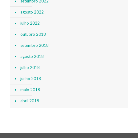
setembro 2022
agosto 2022
julho 2022
outubro 2018
setembro 2018
agosto 2018
julho 2018
junho 2018
maio 2018
abril 2018