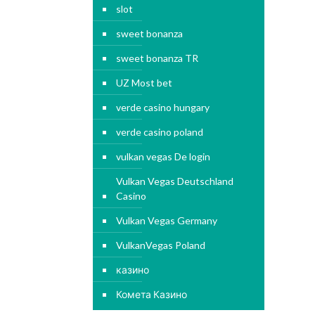
slot
sweet bonanza
sweet bonanza TR
UZ Most bet
verde casino hungary
verde casino poland
vulkan vegas De login
Vulkan Vegas Deutschland
Casino
Vulkan Vegas Germany
VulkanVegas Poland
казино
Комета Казино