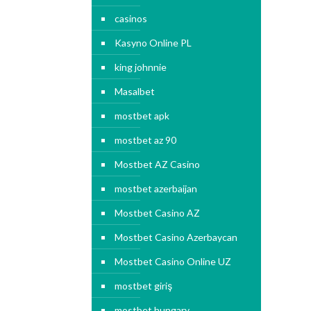
casinos
Kasyno Online PL
king johnnie
Masalbet
mostbet apk
mostbet az 90
Mostbet AZ Casino
mostbet azerbaijan
Mostbet Casino AZ
Mostbet Casino Azerbaycan
Mostbet Casino Online UZ
mostbet giriş
mostbet hungary