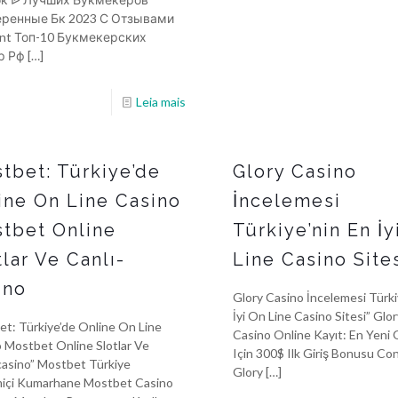
ренные Бк 2023 С Отзывами
nt Топ-10 Букмекерских
р Рф
[…]
Leia mais
tbet: Türkiye’de
Glory Casino
ine On Line Casino
İncelemesi
tbet Online
Türkiye’nin En İy
tlar Ve Canlı-
Line Casino Site
ino
Glory Casino İncelemesi Türki
İyi On Line Casino Sitesi” Glo
t: Türkiye’de Online On Line
Casino Online Kayıt: En Yeni
 Mostbet Online Slotlar Ve
Için 300$ Ilk Giriş Bonusu Co
casino” Mostbet Türkiye
Glory
[…]
miçi Kumarhane Mostbet Casino