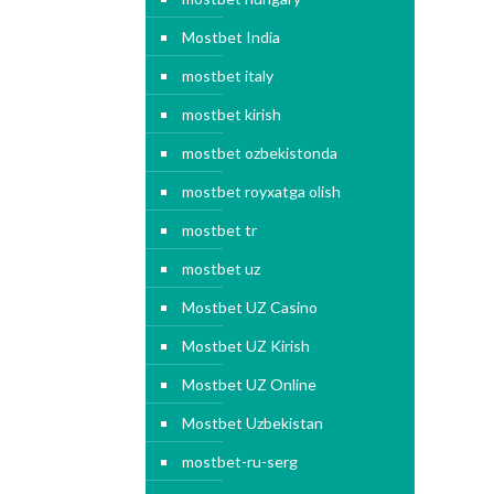
Mostbet India
mostbet italy
mostbet kirish
mostbet ozbekistonda
mostbet royxatga olish
mostbet tr
mostbet uz
Mostbet UZ Casino
Mostbet UZ Kirish
Mostbet UZ Online
Mostbet Uzbekistan
mostbet-ru-serg