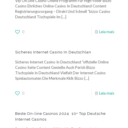
Vip On Line Casino Online Programm Für High-roller Bizzo
Casino Ehrliches Online Casino In Deutschland Content
Registrierungsvorgang – Direkt Und Schnell “bizzo Casino
Deutschland Tischspiele Im
[…]
0
Leia mais
Sicheres Internet Casino In Deutschlan
Sicheres Internet Casino In Deutschland “offizielle Online
Casino Seite Content Genieße Auch Perish Bizzo
Tischspiele In Deutschland Vielfalt Der Internet Casino
Spielautomaten Die Merkmale Kklk Bizzo
[…]
0
Leia mais
Beste On-line Casinos 2024 ️ 10+ Top Deutsche
Internet Casinos