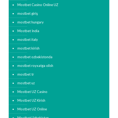
Mostbet Casino Online UZ
mostbet giriş
mostbet hungary
Mostbet India
mostbet italy
mostbet kirish
mostbet ozbekistonda
mostbet royxatga olish
mostbet tr
mostbet uz
Mostbet UZ Casino
Mostbet UZ Kirish
Mostbet UZ Online
Mostbet Uzbekistan