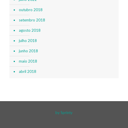
outubro 2018
setembro 2018
agosto 2018
julho 2018
junho 2018
maio 2018
abril 2018
by Sprinty