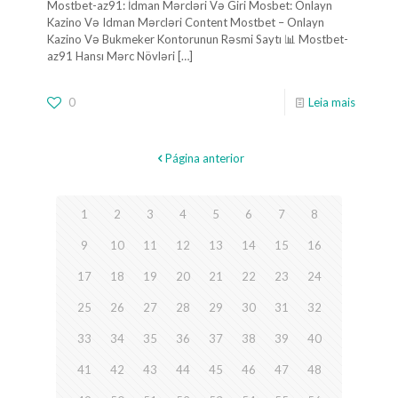
Mostbet-az91: İdman Mərcləri Və Giri Mosbet: Onlayn
Kazino Və Idman Mərcləri Content Mostbet – Onlayn
Kazino Və Bukmeker Kontorunun Rəsmi Saytı 📊 Mostbet-
az91 Hansı Mərc Növləri
[…]
0
Leia mais
Página anterior
1
2
3
4
5
6
7
8
9
10
11
12
13
14
15
16
17
18
19
20
21
22
23
24
25
26
27
28
29
30
31
32
33
34
35
36
37
38
39
40
41
42
43
44
45
46
47
48