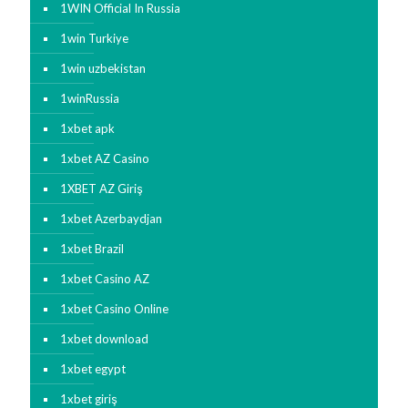
1WIN Official In Russia
1win Turkiye
1win uzbekistan
1winRussia
1xbet apk
1xbet AZ Casino
1XBET AZ Giriş
1xbet Azerbaydjan
1xbet Brazil
1xbet Casino AZ
1xbet Casino Online
1xbet download
1xbet egypt
1xbet giriş