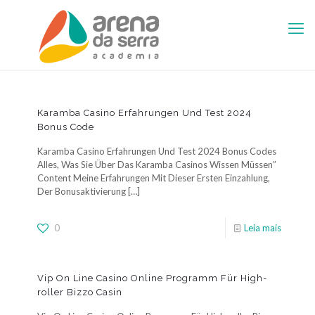
Karamba Casino Erfahrungen Und Test 2024
Bonus Code
Karamba Casino Erfahrungen Und Test 2024 Bonus Codes
Alles, Was Sie Über Das Karamba Casinos Wissen Müssen”
Content Meine Erfahrungen Mit Dieser Ersten Einzahlung,
Der Bonusaktivierung
[…]
0
Leia mais
Vip On Line Casino Online Programm Für High-
roller Bizzo Casin