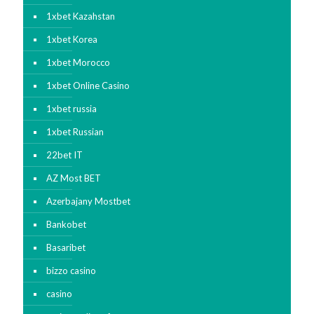
1xbet Kazahstan
1xbet Korea
1xbet Morocco
1xbet Online Casino
1xbet russia
1xbet Russian
22bet IT
AZ Most BET
Azerbajany Mostbet
Bankobet
Basaribet
bizzo casino
casino