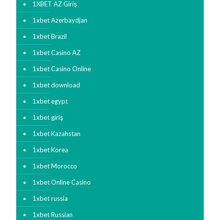
1XBET AZ Giriş
1xbet Azerbaydjan
1xbet Brazil
1xbet Casino AZ
1xbet Casino Online
1xbet download
1xbet egypt
1xbet giriş
1xbet Kazahstan
1xbet Korea
1xbet Morocco
1xbet Online Casino
1xbet russia
1xbet Russian