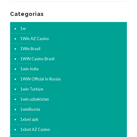
Categorias
1w
1Win AZ Casino
1Win Brasil
1WIN Casino Brasil
1win India
1WIN Official In Russia
1win Turkiye
1win uzbekistan
1winRussia
1xbet apk
1xbet AZ Casino