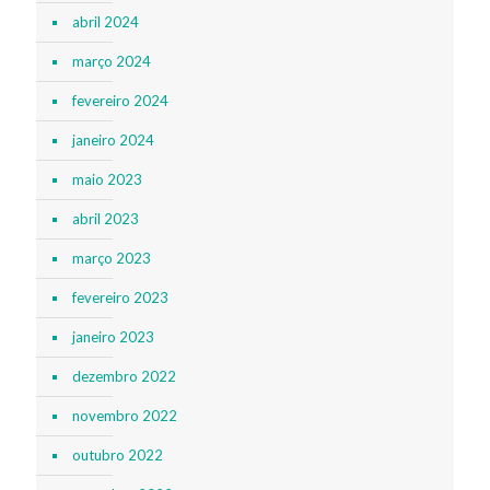
abril 2024
março 2024
fevereiro 2024
janeiro 2024
maio 2023
abril 2023
março 2023
fevereiro 2023
janeiro 2023
dezembro 2022
novembro 2022
outubro 2022