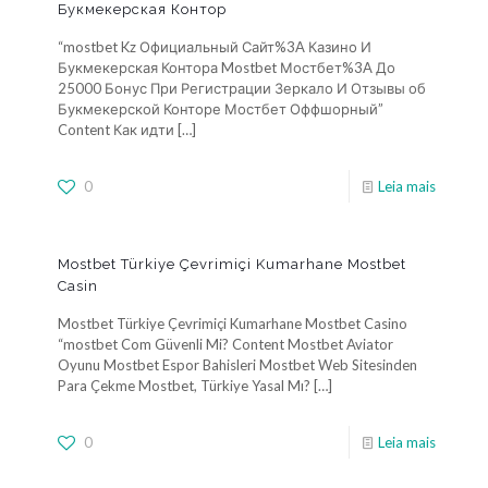
Букмекерская Контор
“mostbet Kz Официальный Сайт%3A Казино И
Букмекерская Контора Mostbet Мостбет%3A До
25000 Бонус При Регистрации Зеркало И Отзывы об
Букмекерской Конторе Мостбет Оффшорный”
Content Как идти
[…]
0
Leia mais
Mostbet Türkiye Çevrimiçi Kumarhane Mostbet
Casin
Mostbet Türkiye Çevrimiçi Kumarhane Mostbet Casino
“mostbet Com Güvenli Mi? Content Mostbet Aviator
Oyunu Mostbet Espor Bahisleri Mostbet Web Sitesinden
Para Çekme Mostbet, Türkiye Yasal Mı?
[…]
0
Leia mais