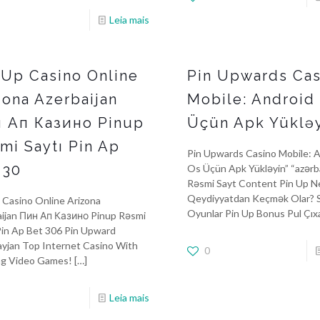
Leia mais
 Up Casino Online
Pin Upwards Cas
zona Azerbaijan
Mobile: Android
 Ап Казино Pinup
Üçün Apk Yüklə
mi Saytı Pin Ap
Pin Upwards Casino Mobile: 
 30
Os Üçün Apk Yükləyin” “azər
Rəsmi Sayt Content Pin Up N
Qeydiyyatdan Keçmək Olar? 
 Casino Online Arizona
Oyunlar Pin Up Bonus Pul Çıxar
ijan Пин Ап Казино Pinup Rəsmi
Pin Ap Bet 306 Pin Upward
yjan Top Internet Casino With
0
ng Video Games!
[…]
Leia mais