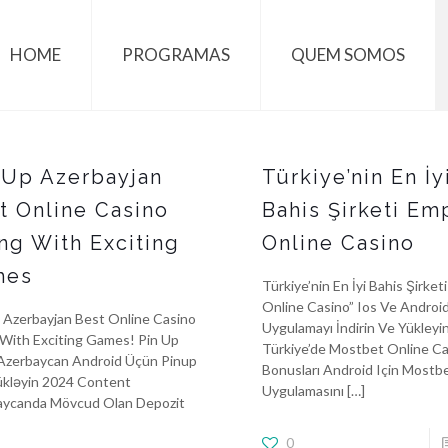
HOME
PROGRAMAS
QUEM SOMOS
 Up Azerbayjan
Türkiye’nin En İy
t Online Casino
Bahis Şirketi Em
ng With Exciting
Online Casino
mes
Türkiye’nin En İyi Bahis Şirke
Online Casino” Ios Ve Android
 Azerbayjan Best Online Casino
Uygulamayı İndirin Ve Yükley
With Exciting Games! Pin Up
Türkiye’de Mostbet Online C
Azerbaycan Android Üçün Pinup
Bonusları Android Için Mostb
kləyin 2024 Content
Uygulamasını
[…]
aycanda Mövcud Olan Depozit
0