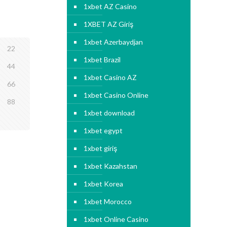
1xbet AZ Casino
1XBET AZ Giriş
1xbet Azerbaydjan
22
1xbet Brazil
44
1xbet Casino AZ
66
1xbet Casino Online
88
1xbet download
1xbet egypt
1xbet giriş
1xbet Kazahstan
1xbet Korea
1xbet Morocco
1xbet Online Casino