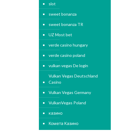
slot
sweet bonanza
sweet bonanza TR
UZ Most bet
verde casino hungary
verde casino poland
vulkan vegas De login
Vulkan Vegas Deutschland
Casino
Vulkan Vegas Germany
VulkanVegas Poland
казино
Комета Казино