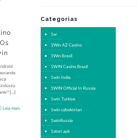
Categorias
ino
1w
 Os
1Win AZ Casino
yin
1Win Brasil
Android
1WIN Casino Brasil
baycanda
1win India
ecə
Stolüstü
1WIN Official In Russia
ılır?
[…]
1win Turkiye
Leia mais
1win uzbekistan
1winRussia
1xbet apk