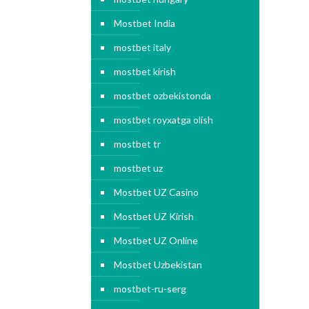
Mostbet India
mostbet italy
mostbet kirish
mostbet ozbekistonda
mostbet royxatga olish
mostbet tr
mostbet uz
Mostbet UZ Casino
Mostbet UZ Kirish
Mostbet UZ Online
Mostbet Uzbekistan
mostbet-ru-serg