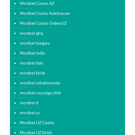
Mostbet Casino AZ
Mostbet Casino Azerbaycan
Mostbet Casino Online UZ
mostbet giriş
mostbet hungary
Mostbet India
mostbet italy
mostbet kirish
mostbet ozbekistonda
mostbet royxatga olish
mostbet tr
mostbet uz
Mostbet UZ Casino
Mostbet UZ Kirish