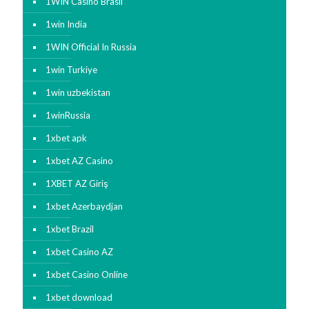
1WIN Casino Brasil
1win India
1WIN Official In Russia
1win Turkiye
1win uzbekistan
1winRussia
1xbet apk
1xbet AZ Casino
1XBET AZ Giriş
1xbet Azerbaydjan
1xbet Brazil
1xbet Casino AZ
1xbet Casino Online
1xbet download