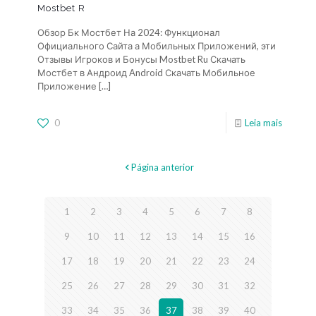
Mostbet R
Обзор Бк Мостбет На 2024: Функционал
Официального Сайта а Мобильных Приложений, эти
Отзывы Игроков и Бонусы Mostbet Ru Скачать
Мостбет в Андроид Android Скачать Мобильное
Приложение
[…]
0
Leia mais
Página anterior
1
2
3
4
5
6
7
8
9
10
11
12
13
14
15
16
17
18
19
20
21
22
23
24
25
26
27
28
29
30
31
32
33
34
35
36
37
38
39
40