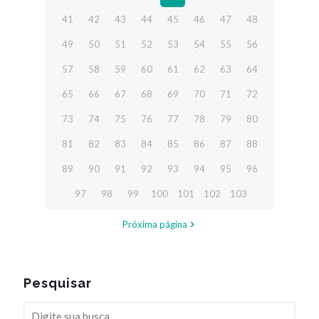
41
42
43
44
45
46
47
48
49
50
51
52
53
54
55
56
57
58
59
60
61
62
63
64
65
66
67
68
69
70
71
72
73
74
75
76
77
78
79
80
81
82
83
84
85
86
87
88
89
90
91
92
93
94
95
96
97
98
99
100
101
102
103
Próxima página
Pesquisar