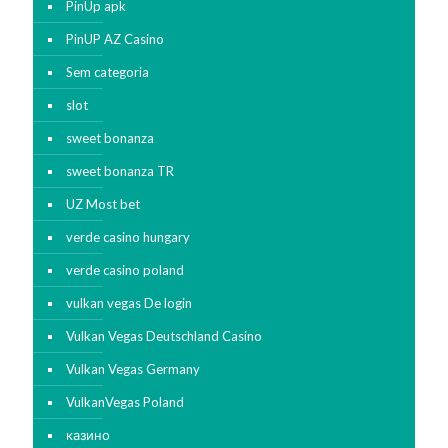
PinUp apk
PinUP AZ Casino
Sem categoria
slot
sweet bonanza
sweet bonanza TR
UZ Most bet
verde casino hungary
verde casino poland
vulkan vegas De login
Vulkan Vegas Deutschland Casino
Vulkan Vegas Germany
VulkanVegas Poland
казино