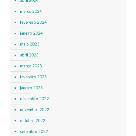
abril 2024
março 2024
fevereiro 2024
janeiro 2024
maio 2023
abril 2023
março 2023
fevereiro 2023
janeiro 2023
dezembro 2022
novembro 2022
outubro 2022
setembro 2022