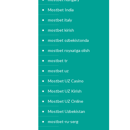
Mostbet India
mostbet italy
mostbet kirish
mostbet ozbekistonda
mostbet royxatga olish
mostbet tr
mostbet uz
Mostbet UZ Casino
Mostbet UZ Kirish
Mostbet UZ Online
Mostbet Uzbekistan
mostbet-ru-serg