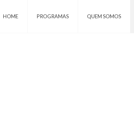
HOME
PROGRAMAS
QUEM SOMOS