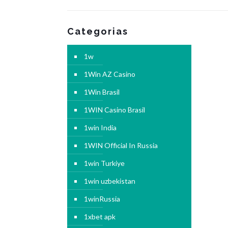
Categorias
1w
1Win AZ Casino
1Win Brasil
1WIN Casino Brasil
1win India
1WIN Official In Russia
1win Turkiye
1win uzbekistan
1winRussia
1xbet apk